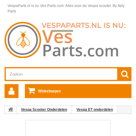
VespaParts.nl is nu Ves-Parts.com: Alles voor de Vespa scooter.
By Italy
Parts
Winkelwagen
Vespa Scooter Onderdelen
Vespa ET onderdelen
Motordelen Vespa ET2 2-Takt
Motordelen Vespa ET
Benzinetank Vespa ET
16: Benzinetankontluchtingsslang Vespa
ET2