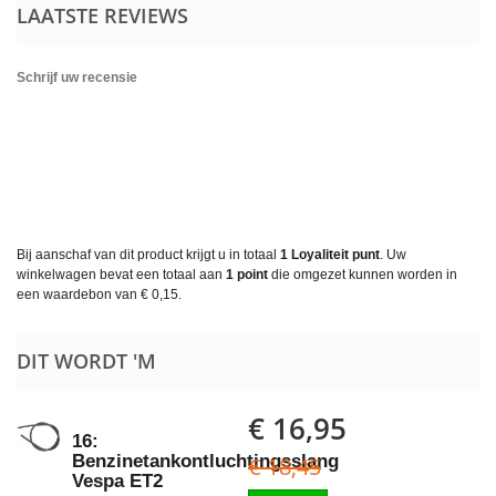
LAATSTE REVIEWS
Schrijf uw recensie
Bij aanschaf van dit product krijgt u in totaal
1
Loyaliteit punt
. Uw
winkelwagen bevat een totaal aan
1
point
die omgezet kunnen worden in
een waardebon van
€ 0,15
.
DIT WORDT 'M
€ 16,95
16:
Benzinetankontluchtingsslang
€ 18,45
Vespa ET2