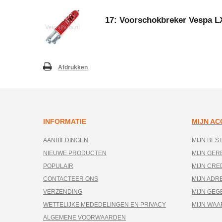
17: Voorschokbreker Vespa LX
Afdrukken
INFORMATIE
MIJN A
AANBIEDINGEN
MIJN BES
NIEUWE PRODUCTEN
MIJN GE
POPULAIR
MIJN CRE
CONTACTEER ONS
MIJN ADR
VERZENDING
MIJN GEG
WETTELIJKE MEDEDELINGEN EN PRIVACY
MIJN WA
ALGEMENE VOORWAARDEN