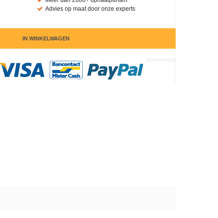
Meer dan 2600+ ophaalpunten
Advies op maat door onze experts
IN WINKELWAGEN