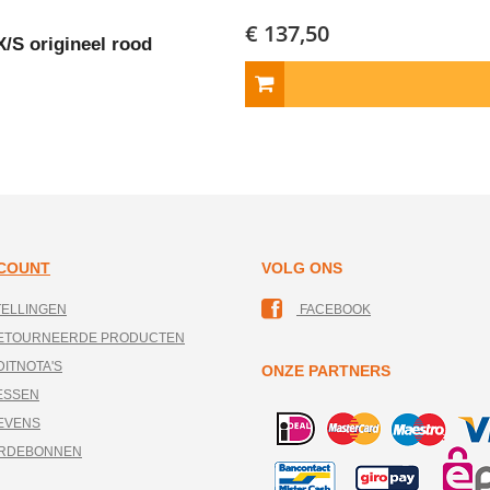
€ 137,50
/S origineel rood
CCOUNT
VOLG ONS
TELLINGEN
FACEBOOK
RETOURNEERDE PRODUCTEN
DITNOTA'S
ONZE PARTNERS
ESSEN
EVENS
ARDEBONNEN