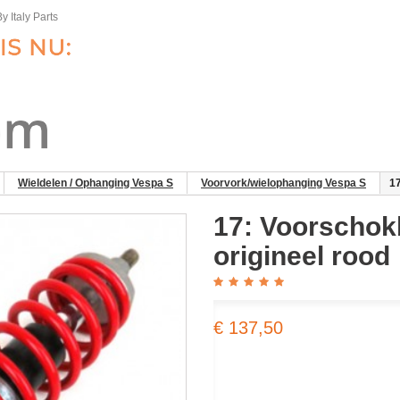
y Italy Parts
Wieldelen / Ophanging Vespa S
Voorvork/wielophanging Vespa S
17
17: Voorschok
origineel rood
€ 137,50