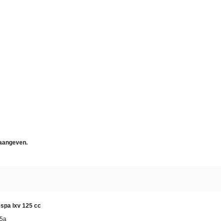
 aangeven.
spa lxv 125 cc
05a