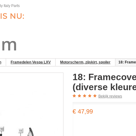
y Italy Parts
n
Framedelen Vespa LXV
Motorscherm, zijskirt, spoiler
18: Frame
18: Framecove
(diverse kleur
Bekijk reviews
€ 47,99