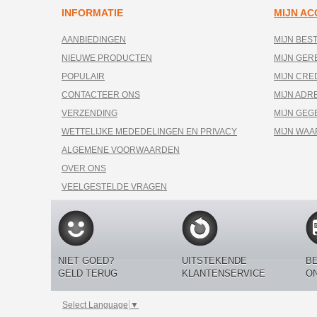
INFORMATIE
MIJN A
AANBIEDINGEN
MIJN BES
NIEUWE PRODUCTEN
MIJN GE
POPULAIR
MIJN CRE
CONTACTEER ONS
MIJN ADR
VERZENDING
MIJN GEG
WETTELIJKE MEDEDELINGEN EN PRIVACY
MIJN WA
ALGEMENE VOORWAARDEN
OVER ONS
VEELGESTELDE VRAGEN
NIET GOED?
UITSTEKENDE
BE
GELD TERUG
KLANTENSERVICE
O
Select Language
▼