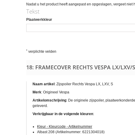
Nadat u het product heeft aangepast en opgeslagen, vergeet niet
Tekst
Plaatwerkkleur
*
verplichte velden
18: FRAMECOVER RECHTS VESPA LX/LXV/
Naam artikel
: Zijspoiler Rechts Vespa LX, LXV, S
Merk
: Origineel Vespa
Artikelomschrijving
:
De originele zijspoiler, plaatwerkonderd
geleverd.
Verkrijgbaar in de volgende kleuren
:
Kleur - Kleurcode - Artikelnummer
Albast 208 (Artikelnummer: 6221304018)