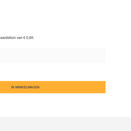
waardebon van
€ 0,60
.
IN WINKELWAGEN