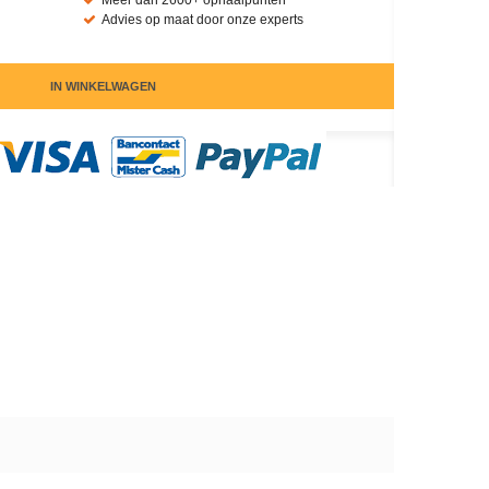
Meer dan 2600+ ophaalpunten
Advies op maat door onze experts
IN WINKELWAGEN