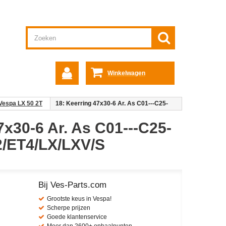
Winkelwagen
Vespa LX 50 2T
18: Keerring 47x30-6 Ar. As C01---C25-
7x30-6 Ar. As C01---C25-
/ET4/LX/LXV/S
Bij Ves-Parts.com
Grootste keus in Vespa!
Scherpe prijzen
Goede klantenservice