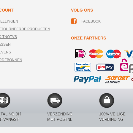
CCOUNT
VOLG ONS
TELLINGEN
FACEBOOK
RETOURNEERDE PRODUCTEN
DITNOTA'S
ONZE PARTNERS
ESSEN
EVENS
ARDEBONNEN
TALING BIJ
VERZENDING
100% VEILIGE
NTVANGST
MET POSTNL
VERBINDING