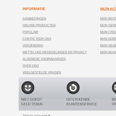
INFORMATIE
MIJN A
AANBIEDINGEN
MIJN BES
NIEUWE PRODUCTEN
MIJN GE
POPULAIR
MIJN CRE
CONTACTEER ONS
MIJN ADR
VERZENDING
MIJN GEG
WETTELIJKE MEDEDELINGEN EN PRIVACY
MIJN WA
ALGEMENE VOORWAARDEN
OVER ONS
VEELGESTELDE VRAGEN
NIET GOED?
UITSTEKENDE
BE
GELD TERUG
KLANTENSERVICE
O
Select Language
▼