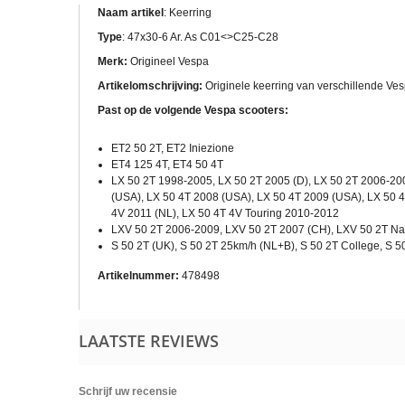
Naam artikel
: Keerring
Type
: 47x30-6 Ar. As C01<>C25-C28
Merk:
Origineel Vespa
Artikelomschrijving:
Originele keerring van verschillende Ve
Past op de volgende Vespa scooters:
ET2 50 2T, ET2 Iniezione
ET4 125 4T, ET4 50 4T
LX 50 2T 1998-2005, LX 50 2T 2005 (D), LX 50 2T 2006-20
(USA), LX 50 4T 2008 (USA), LX 50 4T 2009 (USA), LX 50 
4V 2011 (NL), LX 50 4T 4V Touring 2010-2012
LXV 50 2T 2006-2009, LXV 50 2T 2007 (CH), LXV 50 2T Na
S 50 2T (UK), S 50 2T 25km/h (NL+B), S 50 2T College, S 5
Artikelnummer:
478498
LAATSTE REVIEWS
Schrijf uw recensie