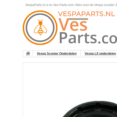
VespaParts.nl is nu Ves-Parts.com: Alles voor de Vespa scooter.
B
Vespa Scooter Onderdelen
Vespa LX onderdelen
C28 Vespa ET2/ET4/LX/LXV/S