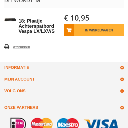
DIT WORDT 'M
€ 10,95
18: Plaatje
Achterspatbord
Vespa LX/LXV/S
IN WINKELWAGEN
Afdrukken
INFORMATIE
MIJN ACCOUNT
VOLG ONS
ONZE PARTNERS