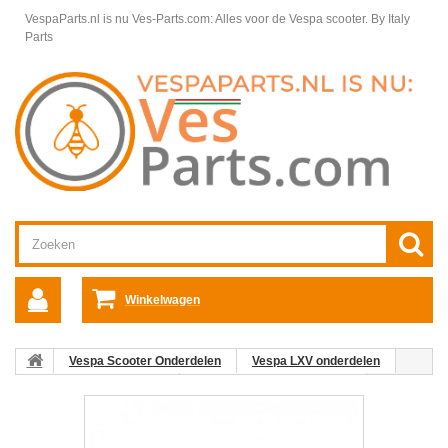
VespaParts.nl is nu Ves-Parts.com: Alles voor de Vespa scooter.
By Italy
Parts
Winkelwagen
Vespa Scooter Onderdelen
Vespa LXV onderdelen
Framedelen Vespa LXV
Spatbord achter Vespa LXV
18:
Plaatje Achterspatbord Vespa LX/LXV/S