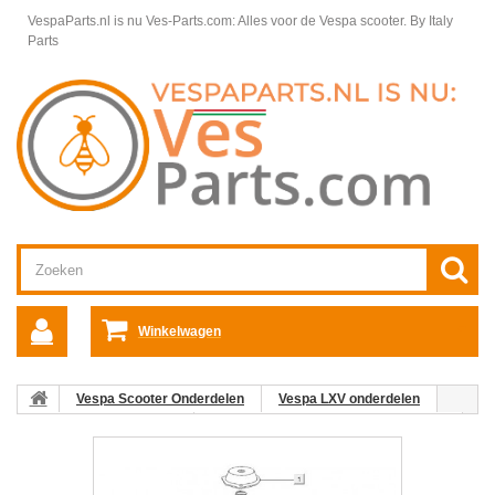
VespaParts.nl is nu Ves-Parts.com: Alles voor de Vespa scooter.
By Italy
Parts
Winkelwagen
Vespa Scooter Onderdelen
Vespa LXV onderdelen
Motordelen Vespa LXV
Carburateurcomponenten Vespa LXV
18: Vlotter C26-C25/4t-C28 Vespa ET4/LX/LXV/S