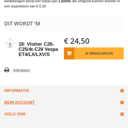
winkelwagen bevat een totaal aan
2
points
die omgezet kunnen worden in
een waardebon van
€ 0,30
.
DIT WORDT 'M
€ 24,50
18: Vlotter C26-
C25/4t-C28 Vespa
ET4/LX/LXV/S
IN WINKELWAGEN
Afdrukken
INFORMATIE
MIJN ACCOUNT
VOLG ONS