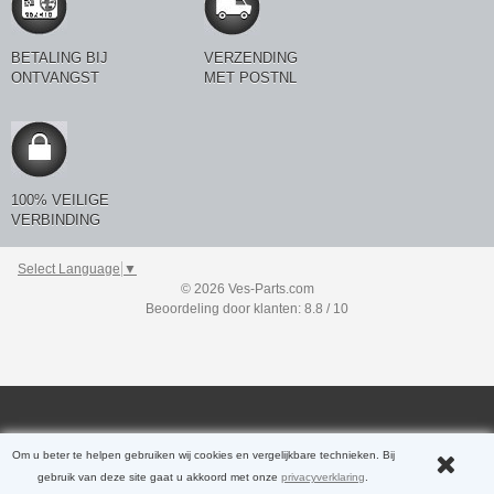
BETALING BIJ
VERZENDING
ONTVANGST
MET POSTNL
100% VEILIGE
VERBINDING
Select Language
▼
© 2026 Ves-Parts.com
Beoordeling door klanten: 8.8 / 10
Om u beter te helpen gebruiken wij cookies en vergelijkbare technieken. Bij
gebruik van deze site gaat u akkoord met onze
privacyverklaring
.