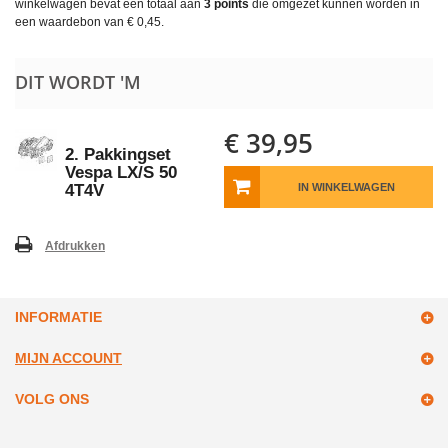
winkelwagen bevat een totaal aan
3
points
die omgezet kunnen worden in
een waardebon van
€ 0,45
.
DIT WORDT 'M
€ 39,95
2. Pakkingset
Vespa LX/S 50
4T4V
IN WINKELWAGEN
Afdrukken
INFORMATIE
MIJN ACCOUNT
VOLG ONS