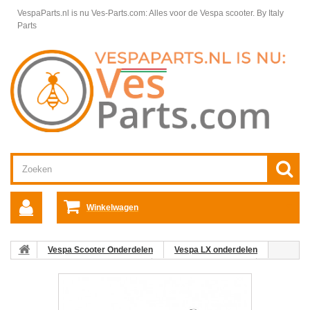
VespaParts.nl is nu Ves-Parts.com: Alles voor de Vespa scooter.
By Italy
Parts
Winkelwagen
Vespa Scooter Onderdelen
Vespa LX onderdelen
Vespa LX 50 4T 4V Motordelen
Motordelen Vespa LX
Complete Motor Vespa LX 50 4T 4V
2. Pakkingset Vespa LX/S 50
4T4V