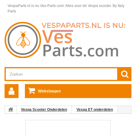
VespaParts.nl is nu Ves-Parts.com: Alles voor de Vespa scooter.
By Italy
Parts
Winkelwagen
Vespa Scooter Onderdelen
Vespa ET onderdelen
Schokbreker Vespa ET voorzijde
Wieldelen / Ophanging Vespa ET
21: Remslangbeugel Vespa
ET2/ET4