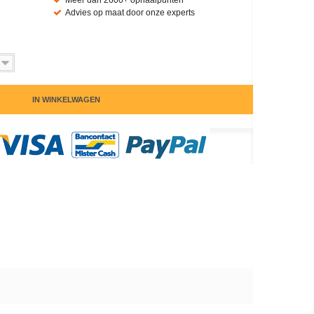
Meer dan 2600+ ophaalpunten
Advies op maat door onze experts
IN WINKELWAGEN