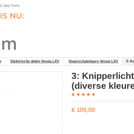
y Italy Parts
n
Elektrische delen Vespa LXV
Stuurschakelaars Vespa LXV
3: K
3: Knipperlich
(diverse kleur
€ 105,00