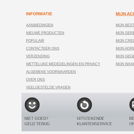
INFORMATIE
MIJN A
AANBIEDINGEN
MIJN BES
NIEUWE PRODUCTEN
MIJN GE
POPULAIR
MIJN CRE
CONTACTEER ONS
MIJN ADR
VERZENDING
MIJN GEG
WETTELIJKE MEDEDELINGEN EN PRIVACY
MIJN WA
ALGEMENE VOORWAARDEN
OVER ONS
VEELGESTELDE VRAGEN
NIET GOED?
UITSTEKENDE
BE
GELD TERUG
KLANTENSERVICE
O