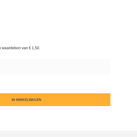
en waardebon van
€ 1,50
.
IN WINKELWAGEN