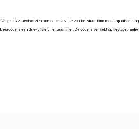
 Vespa LXV. Bevindt zich aan de linkerzijde van het stuur. Nummer 3 op afbeeldin
kleurcode is een drie- of viercijferignummer. De code is vermeld op het typeplaat