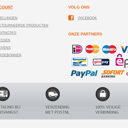
CCOUNT
VOLG ONS
TELLINGEN
FACEBOOK
RETOURNEERDE PRODUCTEN
DITNOTA'S
ONZE PARTNERS
ESSEN
EVENS
ARDEBONNEN
TALING BIJ
VERZENDING
100% VEILIGE
NTVANGST
MET POSTNL
VERBINDING