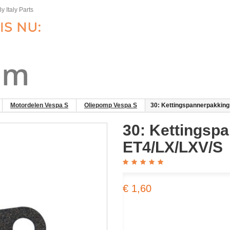
y Italy Parts
Motordelen Vespa S
Oliepomp Vespa S
30: Kettingspannerpakking
30: Kettingsp
ET4/LX/LXV/S
€ 1,60