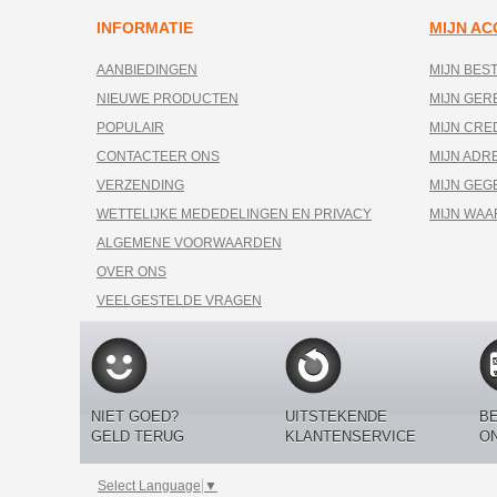
INFORMATIE
MIJN A
AANBIEDINGEN
MIJN BES
NIEUWE PRODUCTEN
MIJN GE
POPULAIR
MIJN CRE
CONTACTEER ONS
MIJN ADR
VERZENDING
MIJN GEG
WETTELIJKE MEDEDELINGEN EN PRIVACY
MIJN WA
ALGEMENE VOORWAARDEN
OVER ONS
VEELGESTELDE VRAGEN
NIET GOED?
UITSTEKENDE
BE
GELD TERUG
KLANTENSERVICE
O
Select Language
▼