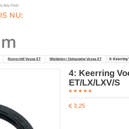
y Italy Parts
Remschijf Vespa ET
Wieldelen / Ophanging Vespa ET
4: Keerring
4: Keerring V
ET/LX/LXV/S
€ 3,25