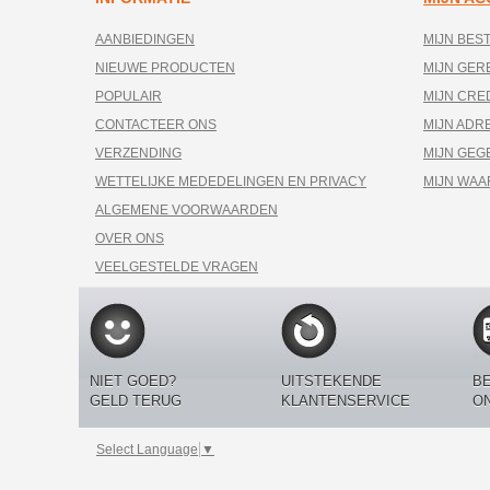
AANBIEDINGEN
MIJN BES
NIEUWE PRODUCTEN
MIJN GE
POPULAIR
MIJN CRE
CONTACTEER ONS
MIJN ADR
VERZENDING
MIJN GEG
WETTELIJKE MEDEDELINGEN EN PRIVACY
MIJN WA
ALGEMENE VOORWAARDEN
OVER ONS
VEELGESTELDE VRAGEN
NIET GOED?
UITSTEKENDE
BE
GELD TERUG
KLANTENSERVICE
O
Select Language
▼