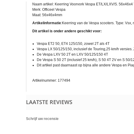
Naam artikel: Keerring Voorvork Vespa ET/LX/LXV/S. 56x46x4
Merk: Officeel Vespa
Maat: 56x46x4mm
Artikelinformatie
:Keerring van de Vespa scooters. Type: Vsx,
Dit artikel is onder andere geschikt voor:
Vespa ET2 50, ET4 125/150, zowel 2T als 4T
Vespa LX 50/125/150, inclusief de Touring,25 km/h versies.
De Vespa LXV 50 2T en LXV 50/125/150 4T
De Vespa S 50 2T (inclusief 25 km/h), S 50 4T 2V en S 50/1
Dit artikel past daarnaast op bijna alle andere Vespa en Pia
Artikelnummer: 177494
LAATSTE REVIEWS
Schrijf uw recensie