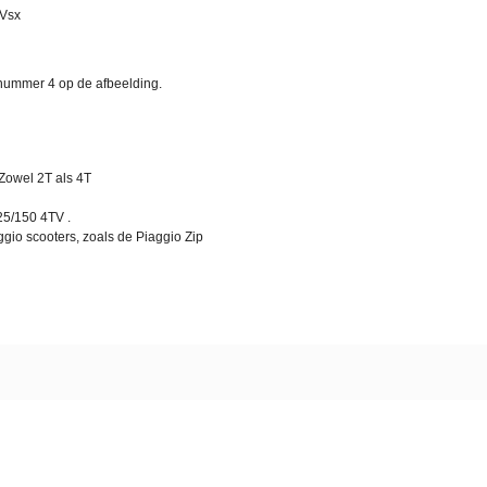
 Vsx
 nummer 4 op de afbeelding.
 Zowel 2T als 4T
25/150 4TV .
ggio scooters, zoals de Piaggio Zip