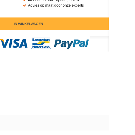
Meer dan 2600+ ophaalpunten
Advies op maat door onze experts
IN WINKELWAGEN