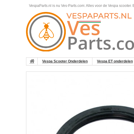
VespaParts.nl is nu Ves-Parts.com: Alles voor de Vespa scooter.
B
Vespa Scooter Onderdelen
Vespa ET onderdelen