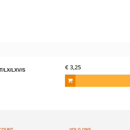
€ 3,25
ET/LX/LXV/S
CCOUNT
VOLG ONS