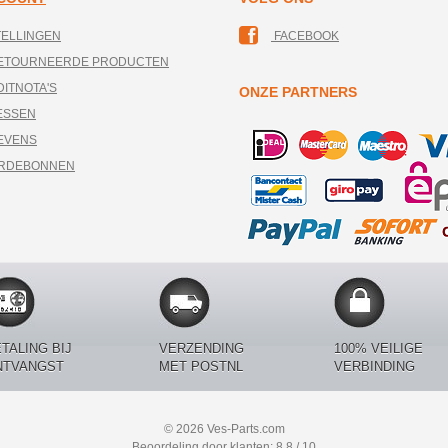
TELLINGEN
FACEBOOK
RETOURNEERDE PRODUCTEN
DITNOTA'S
ONZE PARTNERS
ESSEN
EVENS
ARDEBONNEN
TALING BIJ
VERZENDING
100% VEILIGE
NTVANGST
MET POSTNL
VERBINDING
© 2026 Ves-Parts.com
Beoordeling door klanten: 8.8 / 10