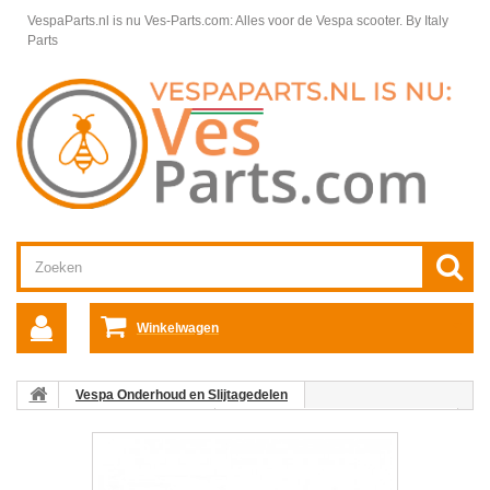
VespaParts.nl is nu Ves-Parts.com: Alles voor de Vespa scooter.
By Italy
Parts
Winkelwagen
Vespa Onderhoud en Slijtagedelen
Vespa Scooter Onderhoud
Vespa Accu's en accu-onderhoud
Acculaders
acculader druppel 6v + 12v 0.9 A universeel