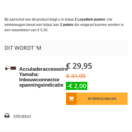
Bij aanschaf van dit product krijgt u in totaal
2
Loyaliteit punten
. Uw
winkelwagen bevat een totaal aan
2
points
die omgezet kunnen worden in
een waardebon van
€ 0,30
.
DIT WORDT 'M
€ 29,95
Acculaderaccessoire
Yamaha:
€ 31,95
Inbouwconnector
-€ 2,00
spanningsindicatie
IN WINKELWAGEN
Afdrukken