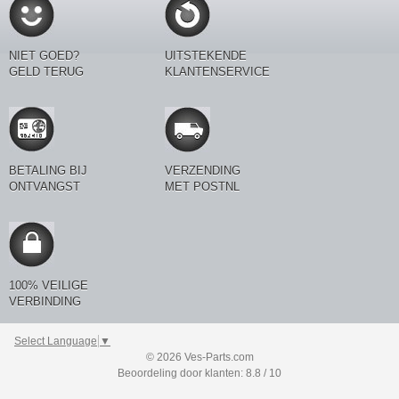
NIET GOED?
UITSTEKENDE
GELD TERUG
KLANTENSERVICE
BETALING BIJ
VERZENDING
ONTVANGST
MET POSTNL
100% VEILIGE
VERBINDING
Select Language
▼
© 2026 Ves-Parts.com
Beoordeling door klanten: 8.8 / 10