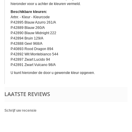
hieronder voor u achter de kleuren vermeld.
Beschikbare kleuren:
Artnr. - Kleur - Kleurcode
P.42895 Blauw Azurro 261/A
P.42889 Blauw 260/A
P.42890 Blauw Midnight 222
P.42894 Bruin 129/A
P.42888 Geel 968/A
P.40893 Rood Dragon 894
P.42892 Wit Montebianco 544
P.42897 Zwart Lucido 94
P.42891 Zwart Vulcano 98/A
U kunt hieronder de door u gewenste kleur opgeven.
LAATSTE REVIEWS
Schrijf uw recensie