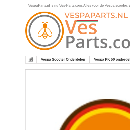
VespaParts.nl is nu Ves-Parts.com: Alles voor de Vespa scooter.
B
Vespa Scooter Onderdelen
Vespa PK 50 onderde