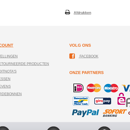
Afdrukken
CCOUNT
VOLG ONS
TELLINGEN
FACEBOOK
RETOURNEERDE PRODUCTEN
DITNOTA'S
ONZE PARTNERS
ESSEN
EVENS
ARDEBONNEN