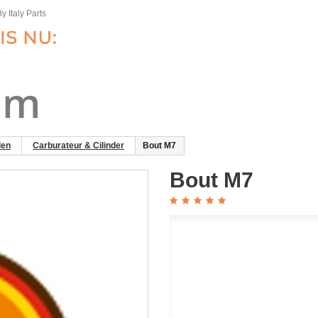
y Italy Parts
len
Carburateur & Cilinder
Bout M7
Bout M7