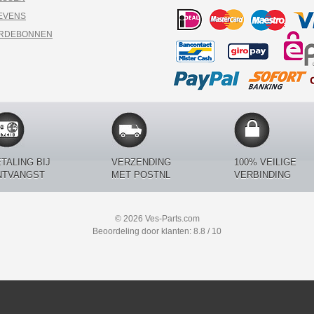
EVENS
ARDEBONNEN
TALING BIJ
VERZENDING
100% VEILIGE
NTVANGST
MET POSTNL
VERBINDING
© 2026 Ves-Parts.com
Beoordeling door klanten: 8.8 / 10