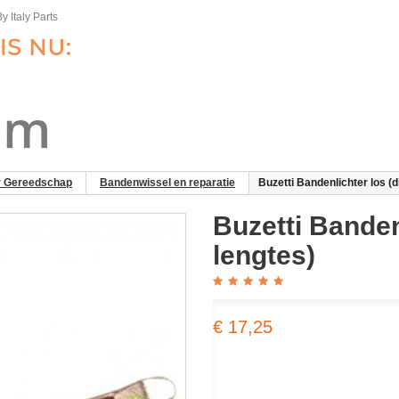
y Italy Parts
r Gereedschap
Bandenwissel en reparatie
Buzetti Bandenlichter los (d
Buzetti Banden
lengtes)
€ 17,25