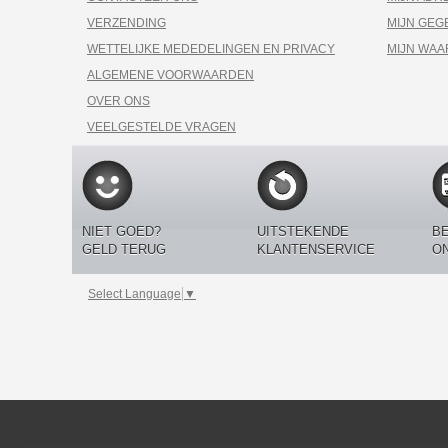
VERZENDING
MIJN GEG
WETTELIJKE MEDEDELINGEN EN PRIVACY
MIJN WA
ALGEMENE VOORWAARDEN
OVER ONS
VEELGESTELDE VRAGEN
NIET GOED?
UITSTEKENDE
BE
GELD TERUG
KLANTENSERVICE
O
Select Language
▼