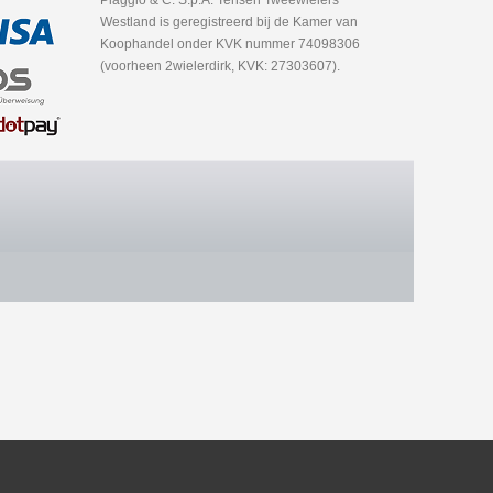
Piaggio & C. S.p.A. Tensen Tweewielers
Westland is geregistreerd bij de Kamer van
Koophandel onder KVK nummer 74098306
(voorheen 2wielerdirk, KVK: 27303607).