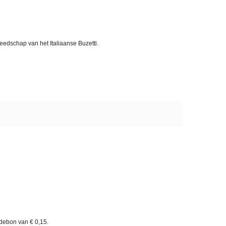
eedschap van het Italiaanse Buzetti.
rdebon van
€ 0,15
.