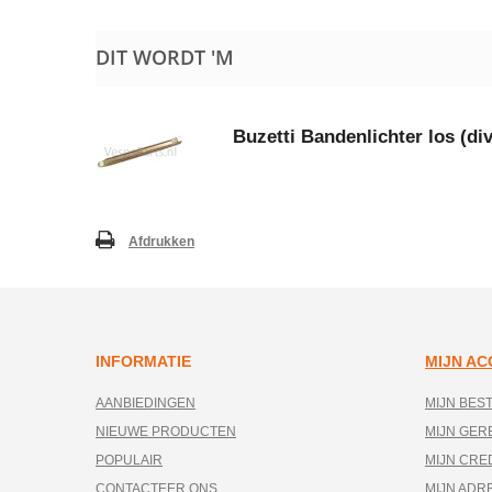
DIT WORDT 'M
Buzetti Bandenlichter los (di
Afdrukken
INFORMATIE
MIJN A
AANBIEDINGEN
MIJN BES
NIEUWE PRODUCTEN
MIJN GE
POPULAIR
MIJN CRE
CONTACTEER ONS
MIJN ADR