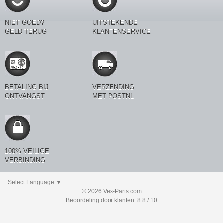
NIET GOED?
UITSTEKENDE
GELD TERUG
KLANTENSERVICE
BETALING BIJ
VERZENDING
ONTVANGST
MET POSTNL
100% VEILIGE
VERBINDING
Select Language
▼
© 2026 Ves-Parts.com
Beoordeling door klanten: 8.8 / 10