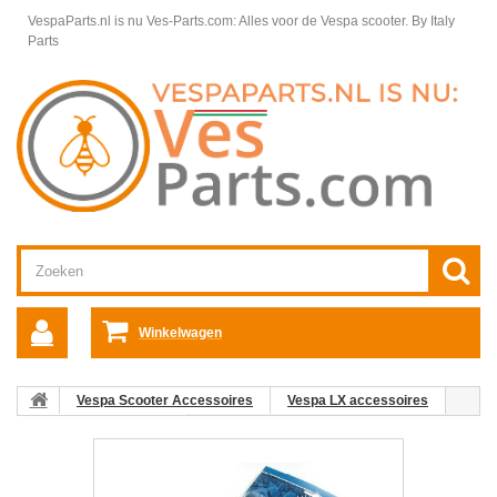
VespaParts.nl is nu Ves-Parts.com: Alles voor de Vespa scooter.
By Italy
Parts
Winkelwagen
Vespa Scooter Accessoires
Vespa LX accessoires
Vespa LX Handvatten
Handvatset Retro leder LX/LXV/S/ET
(diverse kleuren)