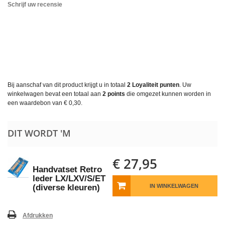
Schrijf uw recensie
Bij aanschaf van dit product krijgt u in totaal
2
Loyaliteit punten
. Uw
winkelwagen bevat een totaal aan
2
points
die omgezet kunnen worden in
een waardebon van
€ 0,30
.
DIT WORDT 'M
€ 27,95
Handvatset Retro
leder LX/LXV/S/ET
(diverse kleuren)
IN WINKELWAGEN
Afdrukken