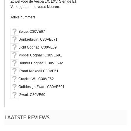
Zowel voor de Vespa LX, LXV, S en de ET.
Verkrijgbaar in diverse kleuren.
Artikelnummers:
Beige: C30VE67
Donkerbruin: C30VE671
Licht Cognac: C30VE69
Middel Cognac: C30VE691
Donker Cognac: C30VE692
Rood Krokodil C30VE61
Crackle Wit: C30VE62
Golfdesign Zwart: C30VE601
Zwart: C30VE60
LAATSTE REVIEWS