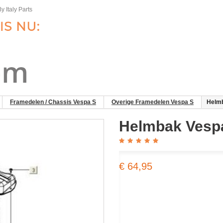
y Italy Parts
Framedelen / Chassis Vespa S
Overige Framedelen Vespa S
Helmb
Helmbak Vesp
€ 64,95