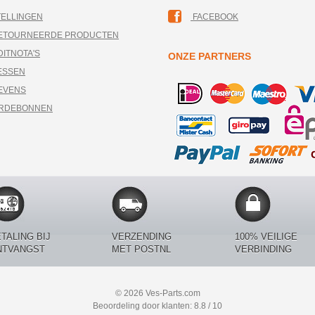
TELLINGEN
FACEBOOK
RETOURNEERDE PRODUCTEN
DITNOTA'S
ONZE PARTNERS
ESSEN
EVENS
ARDEBONNEN
TALING BIJ
VERZENDING
100% VEILIGE
NTVANGST
MET POSTNL
VERBINDING
© 2026 Ves-Parts.com
Beoordeling door klanten: 8.8 / 10