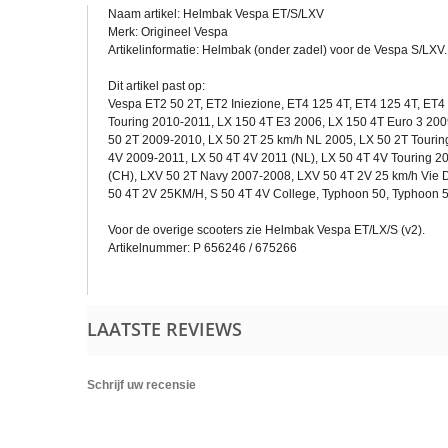
Naam artikel: Helmbak Vespa ET/S/LXV
Merk: Origineel Vespa
Artikelinformatie: Helmbak (onder zadel) voor de Vespa S/LXV
Dit artikel past op:
Vespa ET2 50 2T, ET2 Iniezione, ET4 125 4T, ET4 125 4T, ET4
Touring 2010-2011, LX 150 4T E3 2006, LX 150 4T Euro 3 2009
50 2T 2009-2010, LX 50 2T 25 km/h NL 2005, LX 50 2T Tourin
4V 2009-2011, LX 50 4T 4V 2011 (NL), LX 50 4T 4V Touring 
(CH), LXV 50 2T Navy 2007-2008, LXV 50 4T 2V 25 km/h Vie D
50 4T 2V 25KM/H, S 50 4T 4V College, Typhoon 50, Typhoon 
Voor de overige scooters zie Helmbak Vespa ET/LX/S (v2).
Artikelnummer: P 656246 / 675266
LAATSTE REVIEWS
Schrijf uw recensie