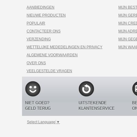
AANBIEDINGEN
MIJN BES
NIEUWE PRODUCTEN
MIJN GE
POPULAIR
MIJN CRE
CONTACTEER ONS
MIJN ADR
VERZENDING
MIJN GEG
WETTELIJKE MEDEDELINGEN EN PRIVACY
MIJN WA
ALGEMENE VOORWAARDEN
OVER ONS
VEELGESTELDE VRAGEN
NIET GOED?
UITSTEKENDE
BE
GELD TERUG
KLANTENSERVICE
O
Select Language
▼