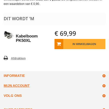
een waardebon van
€ 0,90
.
DIT WORDT 'M
€ 69,99
Kabelboom
PK50XL
IN WINKELWAGEN
Afdrukken
INFORMATIE
MIJN ACCOUNT
VOLG ONS