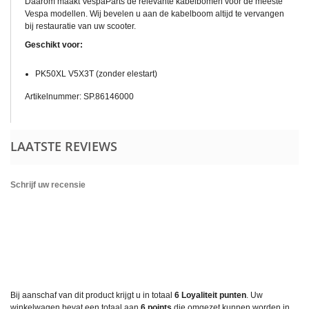
Daarom maakt VespaParts de relevante kabelbomen voor de meeste
Vespa modellen. Wij bevelen u aan de kabelboom altijd te vervangen
bij restauratie van uw scooter.
Geschikt voor:
PK50XL V5X3T (zonder elestart)
Artikelnummer: SP.86146000
LAATSTE REVIEWS
Schrijf uw recensie
Bij aanschaf van dit product krijgt u in totaal
6
Loyaliteit punten
. Uw
winkelwagen bevat een totaal aan
6
points
die omgezet kunnen worden in