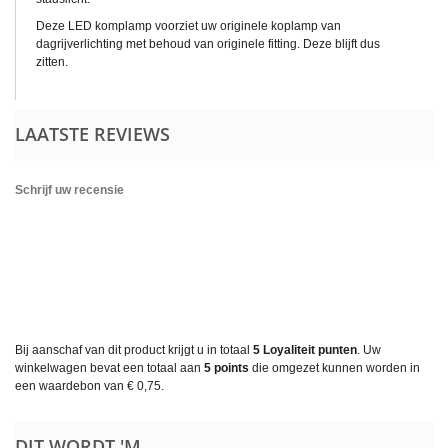
Deze LED komplamp voorziet uw originele koplamp van
dagrijverlichting met behoud van originele fitting. Deze blijft dus
zitten.
LAATSTE REVIEWS
Schrijf uw recensie
Bij aanschaf van dit product krijgt u in totaal
5
Loyaliteit punten
. Uw
winkelwagen bevat een totaal aan
5
points
die omgezet kunnen worden in
een waardebon van
€ 0,75
.
DIT WORDT 'M