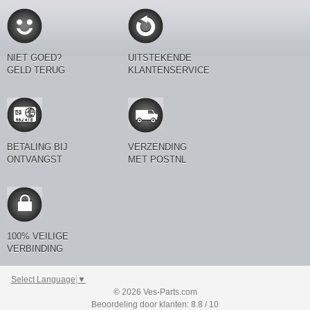
NIET GOED?
UITSTEKENDE
GELD TERUG
KLANTENSERVICE
BETALING BIJ
VERZENDING
ONTVANGST
MET POSTNL
100% VEILIGE
VERBINDING
Select Language
▼
© 2026 Ves-Parts.com
Beoordeling door klanten: 8.8 / 10