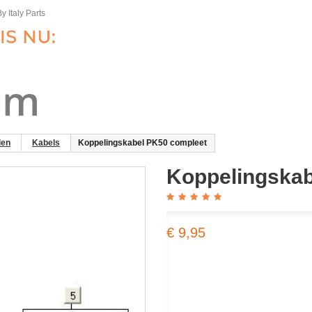
y Italy Parts
len
Kabels
Koppelingskabel PK50 compleet
Koppelingskab
€ 9,95