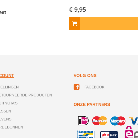
€ 9,95
eet
CCOUNT
VOLG ONS
TELLINGEN
FACEBOOK
RETOURNEERDE PRODUCTEN
DITNOTA'S
ONZE PARTNERS
ESSEN
EVENS
ARDEBONNEN