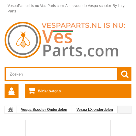
VespaParts.nl is nu Ves-Parts.com: Alles voor de Vespa scooter.
By Italy
Parts
Winkelwagen
Vespa Scooter Onderdelen
Vespa LX onderdelen
Motordelen Vespa LX50 2T 50km/h
Motordelen Vespa LX
Cylinder en zuiger Vespa LX 2T
Kruiskopschroef voor
cilinderkap