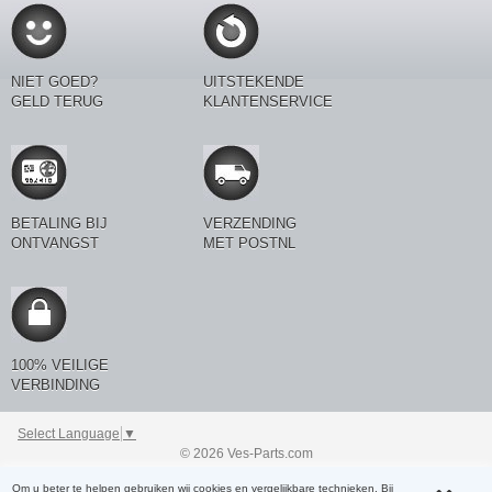
NIET GOED?
UITSTEKENDE
GELD TERUG
KLANTENSERVICE
BETALING BIJ
VERZENDING
ONTVANGST
MET POSTNL
100% VEILIGE
VERBINDING
Select Language
▼
© 2026 Ves-Parts.com
Beoordeling door klanten: 8.8 / 10
Om u beter te helpen gebruiken wij cookies en vergelijkbare technieken. Bij