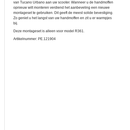
van Tucano Urbano aan uw scooter. Wanneer u de handmoffen
opnieuw wilt monteren verdiend het aanbeveling een nieuwe
montageset te gebruiken. Dit geeft de meest solide bevestiging.
Zo geniet u het langst van uw handmoffen en zit u er warmpjes
bij.
Deze montageset is alleen voor model R361.
Artikelnummer: PE.121904