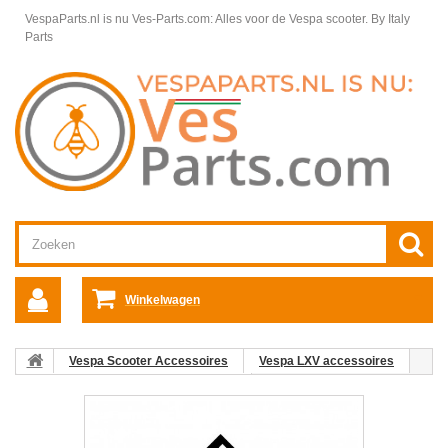
VespaParts.nl is nu Ves-Parts.com: Alles voor de Vespa scooter.
By Italy
Parts
Winkelwagen
Vespa Scooter Accessoires
Vespa LXV accessoires
Vespa LXV Bescherming en Hoezen
Montageset Handmoffen
Tucano Urbano R361