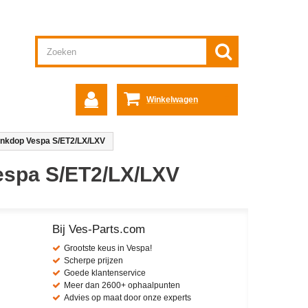
Winkelwagen
ankdop Vespa S/ET2/LX/LXV
espa S/ET2/LX/LXV
Bij Ves-Parts.com
Grootste keus in Vespa!
Scherpe prijzen
Goede klantenservice
Meer dan 2600+ ophaalpunten
Advies op maat door onze experts