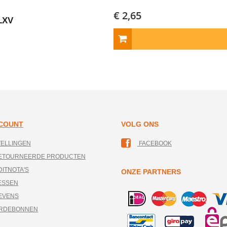
€ 2,65
LXV
CCOUNT
VOLG ONS
TELLINGEN
FACEBOOK
RETOURNEERDE PRODUCTEN
DITNOTA'S
ONZE PARTNERS
ESSEN
EVENS
ARDEBONNEN