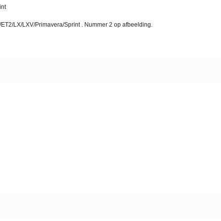
int
s S/ET2/LX/LXV/Primavera/Sprint . Nummer 2 op afbeelding.