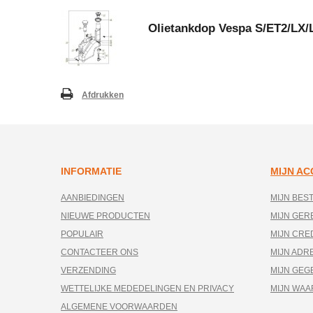
Olietankdop Vespa S/ET2/LX/
Afdrukken
INFORMATIE
MIJN A
AANBIEDINGEN
MIJN BES
NIEUWE PRODUCTEN
MIJN GE
POPULAIR
MIJN CRE
CONTACTEER ONS
MIJN ADR
VERZENDING
MIJN GEG
WETTELIJKE MEDEDELINGEN EN PRIVACY
MIJN WA
ALGEMENE VOORWAARDEN