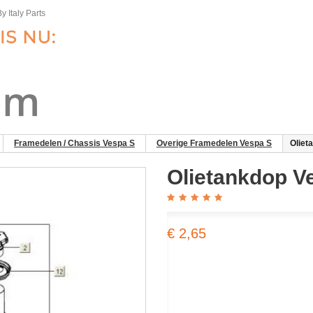
y Italy Parts
Framedelen / Chassis Vespa S
Overige Framedelen Vespa S
Oliet
Olietankdop V
€ 2,65