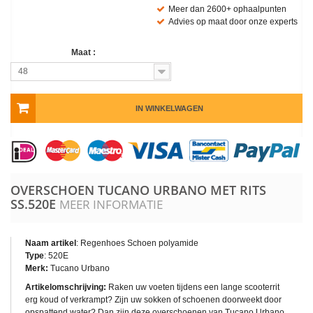
Meer dan 2600+ ophaalpunten
Advies op maat door onze experts
Maat :
48
IN WINKELWAGEN
OVERSCHOEN TUCANO URBANO MET RITS
SS.520E
MEER INFORMATIE
Naam artikel
: Regenhoes Schoen polyamide
Type
: 520E
Merk:
Tucano Urbano
Artikelomschrijving:
Raken uw voeten tijdens een lange scooterrit
erg koud of verkrampt? Zijn uw sokken of schoenen doorweekt door
opspattend water? Dan zijn deze overschoenen van Tucano Urbano