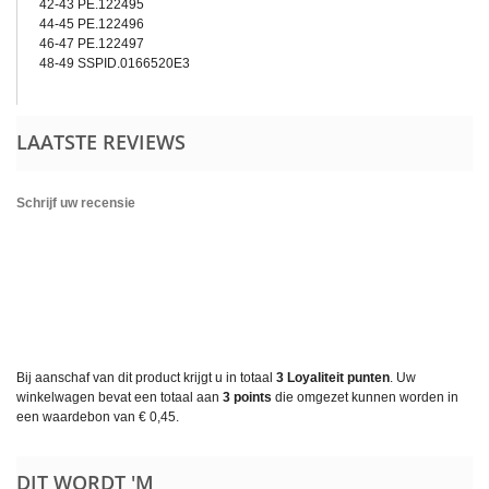
42-43 PE.122495
44-45 PE.122496
46-47 PE.122497
48-49 SSPID.0166520E3
LAATSTE REVIEWS
Schrijf uw recensie
Bij aanschaf van dit product krijgt u in totaal
3
Loyaliteit punten
. Uw
winkelwagen bevat een totaal aan
3
points
die omgezet kunnen worden in
een waardebon van
€ 0,45
.
DIT WORDT 'M