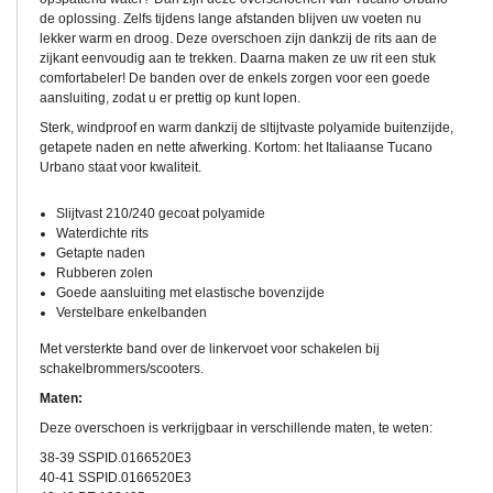
de oplossing. Zelfs tijdens lange afstanden blijven uw voeten nu
lekker warm en droog. Deze overschoen zijn dankzij de rits aan de
zijkant eenvoudig aan te trekken. Daarna maken ze uw rit een stuk
comfortabeler! De banden over de enkels zorgen voor een goede
aansluiting, zodat u er prettig op kunt lopen.
Sterk, windproof en warm dankzij de sltijtvaste polyamide buitenzijde,
getapete naden en nette afwerking. Kortom: het Italiaanse Tucano
Urbano staat voor kwaliteit.
Slijtvast 210/240 gecoat polyamide
Waterdichte rits
Getapte naden
Rubberen zolen
Goede aansluiting met elastische bovenzijde
Verstelbare enkelbanden
Met versterkte band over de linkervoet voor schakelen bij
schakelbrommers/scooters.
Maten:
Deze overschoen is verkrijgbaar in verschillende maten, te weten:
38-39 SSPID.0166520E3
40-41 SSPID.0166520E3