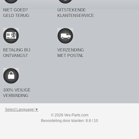
NIET GOED?
UITSTEKENDE
GELD TERUG
KLANTENSERVICE
BETALING BIJ
VERZENDING
ONTVANGST
MET POSTNL
100% VEILIGE
VERBINDING
Select Language
▼
© 2026 Ves-Parts.com
Beoordeling door klanten: 8.8 / 10