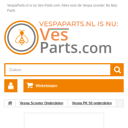
VespaParts.nl is nu Ves-Parts.com: Alles voor de Vespa scooter.
By Italy
Parts
Winkelwagen
Vespa Scooter Onderdelen
Vespa PK 50 onderdelen
Stuur, Handels & Spiegels
Remhandel (rechts) V5N-V5P (>95)
PK50 compleet