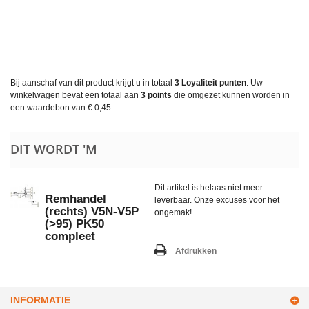
Bij aanschaf van dit product krijgt u in totaal
3
Loyaliteit punten
. Uw
winkelwagen bevat een totaal aan
3
points
die omgezet kunnen worden in
een waardebon van
€ 0,45
.
DIT WORDT 'M
Dit artikel is helaas niet meer
Remhandel
leverbaar. Onze excuses voor het
(rechts) V5N-V5P
ongemak!
(>95) PK50
compleet
Afdrukken
INFORMATIE