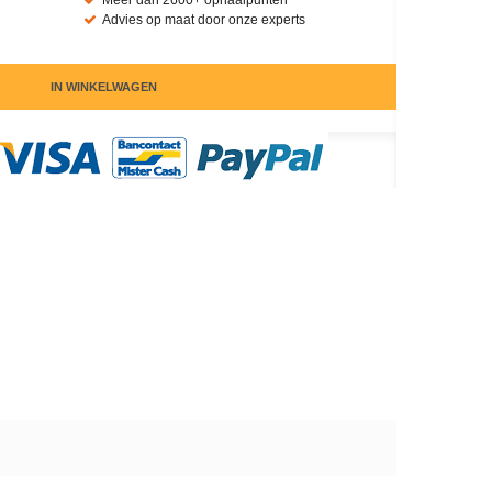
Meer dan 2600+ ophaalpunten
Advies op maat door onze experts
IN WINKELWAGEN