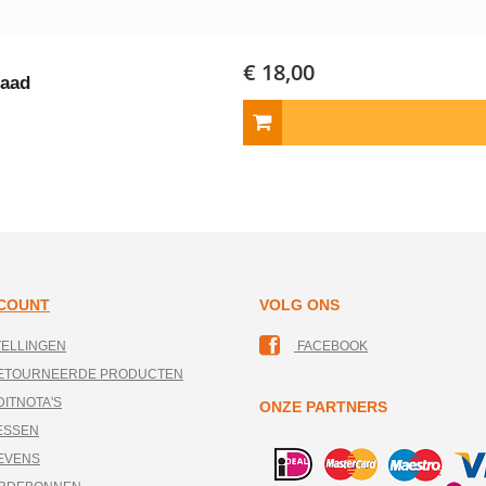
€ 18,00
raad
CCOUNT
VOLG ONS
TELLINGEN
FACEBOOK
RETOURNEERDE PRODUCTEN
DITNOTA'S
ONZE PARTNERS
ESSEN
EVENS