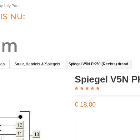
y Italy Parts
len
Stuur, Handels & Spiegels
Spiegel V5N PK50 (Rechts) draad
Spiegel V5N P
€ 18,00