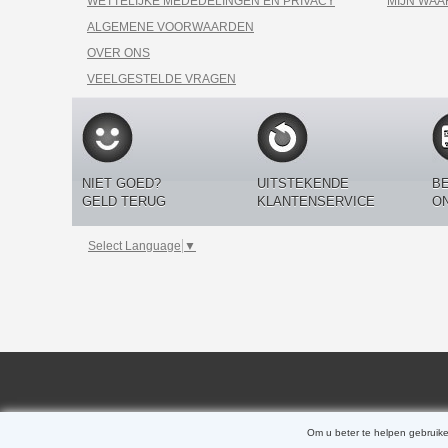
WETTELIJKE MEDEDELINGEN EN PRIVACY
MIJN WA
ALGEMENE VOORWAARDEN
OVER ONS
VEELGESTELDE VRAGEN
NIET GOED?
UITSTEKENDE
BE
GELD TERUG
KLANTENSERVICE
O
Select Language
▼
Om u beter te helpen gebruike