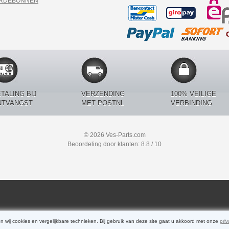
ARDEBONNEN
TALING BIJ
VERZENDING
100% VEILIGE
NTVANGST
MET POSTNL
VERBINDING
© 2026 Ves-Parts.com
Beoordeling door klanten: 8.8 / 10
n wij cookies en vergelijkbare technieken. Bij gebruik van deze site gaat u akkoord met onze
priv