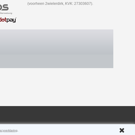
(voorheen 2wielerdirk, KVK: 27303607).
acyverklaring
.