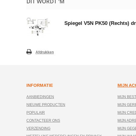
DIT WORDT 'M
Spiegel V5N PK50 (Rechts) d
Afdrukken
INFORMATIE
MIJN A
AANBIEDINGEN
MIJN BES
NIEUWE PRODUCTEN
MIJN GE
POPULAIR
MIJN CRE
CONTACTEER ONS
MIJN ADR
VERZENDING
MIJN GEG