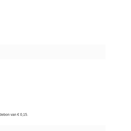
rdebon van
€ 0,15
.