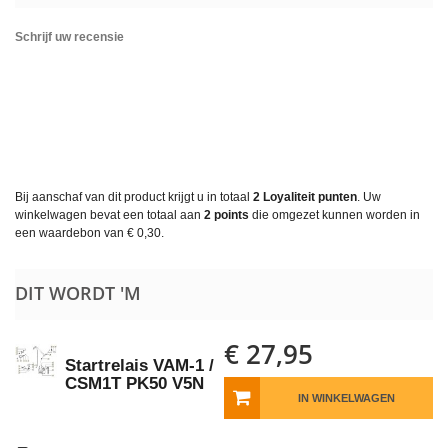
Schrijf uw recensie
Bij aanschaf van dit product krijgt u in totaal
2
Loyaliteit punten
. Uw
winkelwagen bevat een totaal aan
2
points
die omgezet kunnen worden in
een waardebon van
€ 0,30
.
DIT WORDT 'M
€ 27,95
Startrelais VAM-1 /
CSM1T PK50 V5N
IN WINKELWAGEN