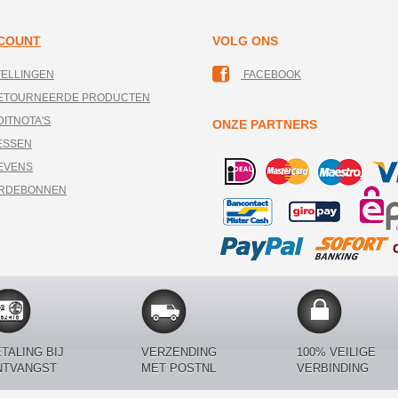
CCOUNT
VOLG ONS
TELLINGEN
FACEBOOK
RETOURNEERDE PRODUCTEN
DITNOTA'S
ONZE PARTNERS
ESSEN
EVENS
ARDEBONNEN
TALING BIJ
VERZENDING
100% VEILIGE
NTVANGST
MET POSTNL
VERBINDING