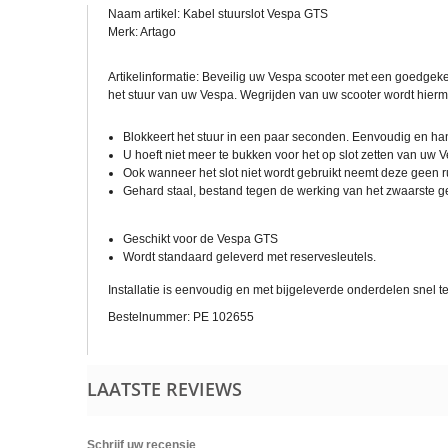
Naam artikel: Kabel stuurslot Vespa GTS
Merk: Artago
Artikelinformatie: Beveilig uw Vespa scooter met een goedgekeu
het stuur van uw Vespa. Wegrijden van uw scooter wordt hie
Blokkeert het stuur in een paar seconden. Eenvoudig en han
U hoeft niet meer te bukken voor het op slot zetten van uw 
Ook wanneer het slot niet wordt gebruikt neemt deze geen r
Gehard staal, bestand tegen de werking van het zwaarste 
Geschikt voor de Vespa GTS
Wordt standaard geleverd met reservesleutels.
Installatie is eenvoudig en met bijgeleverde onderdelen snel t
Bestelnummer: PE 102655
LAATSTE REVIEWS
Schrijf uw recensie