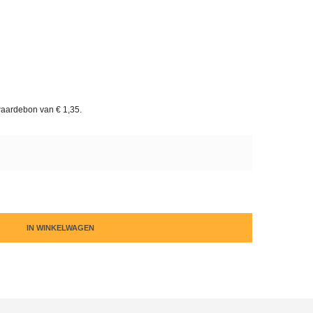
waardebon van
€ 1,35
.
IN WINKELWAGEN