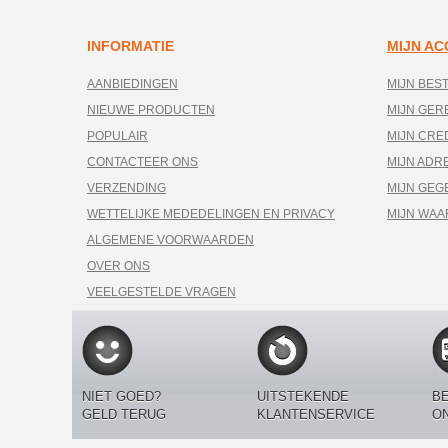
INFORMATIE
MIJN A
AANBIEDINGEN
MIJN BES
NIEUWE PRODUCTEN
MIJN GE
POPULAIR
MIJN CRE
CONTACTEER ONS
MIJN ADR
VERZENDING
MIJN GEG
WETTELIJKE MEDEDELINGEN EN PRIVACY
MIJN WA
ALGEMENE VOORWAARDEN
OVER ONS
VEELGESTELDE VRAGEN
NIET GOED?
UITSTEKENDE
BE
GELD TERUG
KLANTENSERVICE
O