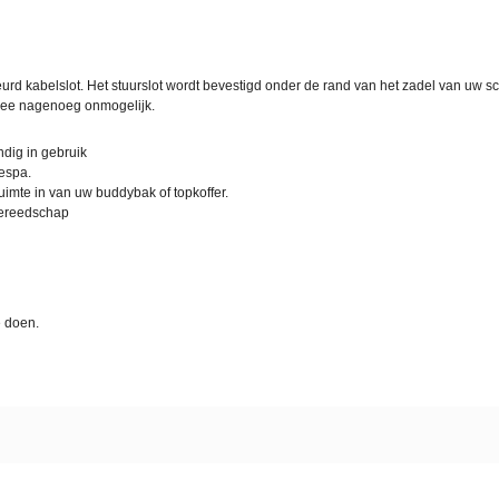
rd kabelslot. Het stuurslot wordt bevestigd onder de rand van het zadel van uw scoo
rmee nagenoeg onmogelijk.
dig in gebruik
Vespa.
uimte in van uw buddybak of topkoffer.
gereedschap
e doen.