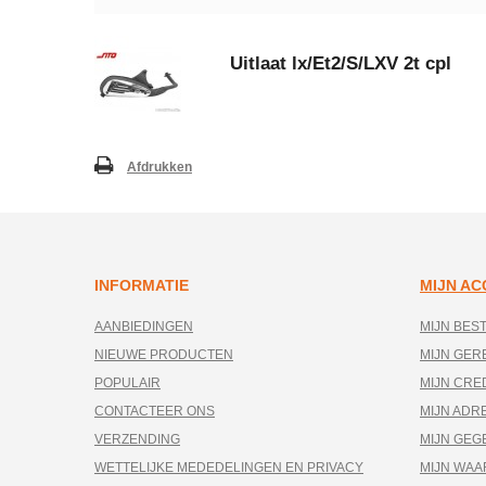
Uitlaat lx/Et2/S/LXV 2t cpl
Afdrukken
INFORMATIE
MIJN A
AANBIEDINGEN
MIJN BES
NIEUWE PRODUCTEN
MIJN GE
POPULAIR
MIJN CRE
CONTACTEER ONS
MIJN ADR
VERZENDING
MIJN GEG
WETTELIJKE MEDEDELINGEN EN PRIVACY
MIJN WA