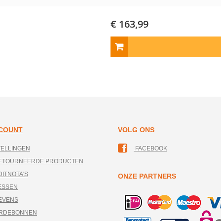
€ 163,99
CCOUNT
VOLG ONS
TELLINGEN
FACEBOOK
RETOURNEERDE PRODUCTEN
DITNOTA'S
ONZE PARTNERS
ESSEN
EVENS
ARDEBONNEN