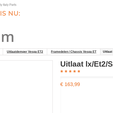
y Italy Parts
Uitlaatdemper Vespa ET2
Framedelen / Chassis Vespa ET
Uitlaat
Uitlaat lx/Et2/
€ 163,99