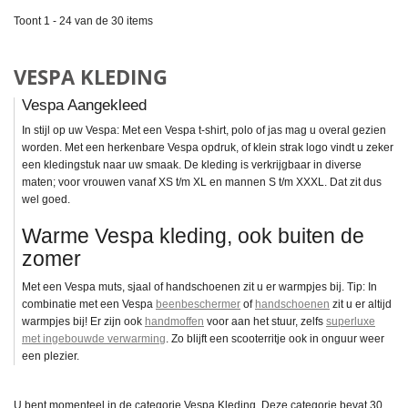
Toont 1 - 24 van de 30 items
VESPA KLEDING
Vespa Aangekleed
In stijl op uw Vespa: Met een Vespa t-shirt, polo of jas mag u overal gezien
worden. Met een herkenbare Vespa opdruk, of klein strak logo vindt u zeker
een kledingstuk naar uw smaak. De kleding is verkrijgbaar in diverse
maten; voor vrouwen vanaf XS t/m XL en mannen S t/m XXXL. Dat zit dus
wel goed.
Warme Vespa kleding, ook buiten de
zomer
Met een Vespa muts, sjaal of handschoenen zit u er warmpjes bij. Tip: In
combinatie met een Vespa
beenbeschermer
of
handschoenen
zit u er altijd
warmpjes bij! Er zijn ook
handmoffen
voor aan het stuur, zelfs
superluxe
met ingebouwde verwarming
. Zo blijft een scooterritje ook in onguur weer
een plezier.
U bent momenteel in de categorie Vespa Kleding. Deze categorie bevat
30