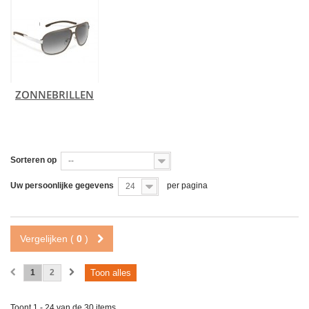
ZONNEBRILLEN
Sorteren op
--
Uw persoonlijke gegevens
per pagina
24
Vergelijken (
0
)
1
2
Toon alles
Toont 1 - 24 van de 30 items