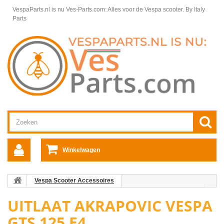
VespaParts.nl is nu Ves-Parts.com: Alles voor de Vespa scooter.
By Italy
Parts
Winkelwagen
Vespa Scooter Accessoires
Vespa GTS/GT/GTV accessoires
Uitlaat Vespa GT/GTS/GTV
UITLAAT AKRAPOVIC VESPA
Uitlaat Akrapovic Vespa GTS 125 E4
GTS 125 E4