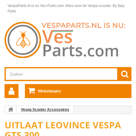
VespaParts.nl is nu Ves-Parts.com: Alles voor de Vespa scooter.
By Italy
Parts
Winkelwagen
Vespa Scooter Accessoires
Vespa GTS/GT/GTV accessoires
Uitlaat Vespa GT/GTS/GTV
UITLAAT LEOVINCE VESPA
Uitlaat Leovince Vespa GTS 300
GTS 300