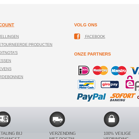
CCOUNT
VOLG ONS
TELLINGEN
FACEBOOK
RETOURNEERDE PRODUCTEN
DITNOTA'S
ONZE PARTNERS
ESSEN
EVENS
ARDEBONNEN
TALING BIJ
VERZENDING
100% VEILIGE