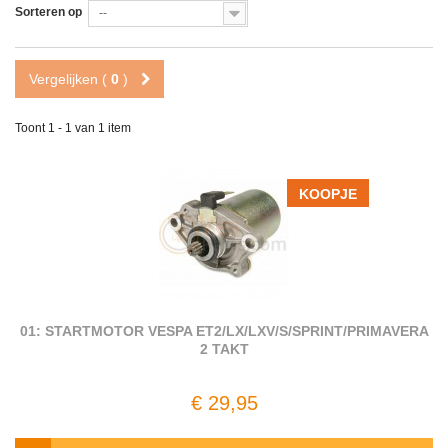
Sorteren op
--
Vergelijken (
0
)
Toont 1 - 1 van 1 item
KOOPJE
01: STARTMOTOR VESPA ET2/LX/LXV/S/SPRINT/PRIMAVERA
2 TAKT
€ 29,95