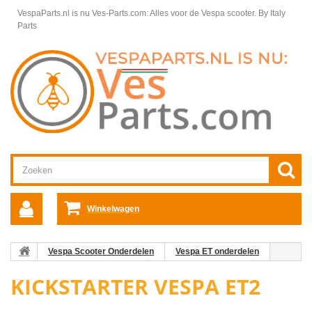
VespaParts.nl is nu Ves-Parts.com: Alles voor de Vespa scooter.
By Italy
Parts
Winkelwagen
Vespa Scooter Onderdelen
Vespa ET onderdelen
Motordelen Vespa ET2 2-Takt
Motordelen Vespa ET
KICKSTARTER VESPA ET2
Kickstarter Vespa ET2