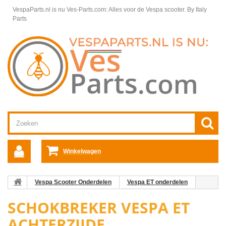
VespaParts.nl is nu Ves-Parts.com: Alles voor de Vespa scooter.
By Italy
Parts
Winkelwagen
Vespa Scooter Onderdelen
Vespa ET onderdelen
Schokbreker Vespa ET achterzijde
Wieldelen / Ophanging Vespa
SCHOKBREKER VESPA ET
ET
ACHTERZIJDE