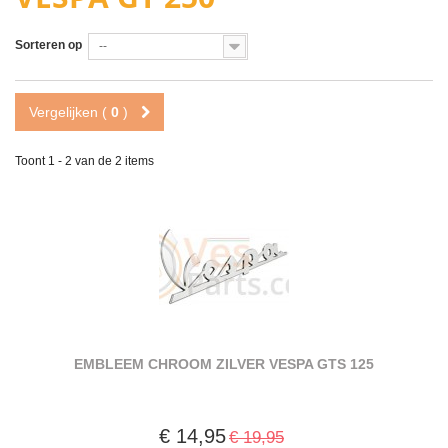
GT 250
Sorteren op
--
Vergelijken (
0
)
Toont 1 - 2 van de 2 items
EMBLEEM CHROOM ZILVER VESPA GTS 125
€ 14,95
€ 19,95