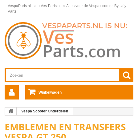
VespaParts.nl is nu Ves-Parts.com: Alles voor de Vespa scooter.
By Italy
Parts
Winkelwagen
Vespa Scooter Onderdelen
Vespa GTS/GTV onderdelen
EMBLEMEN EN TRANSFERS
Emblemen en transfers Vespa GTS/GTV/GT
VESPA GT 250
Emblemen en transfers Vespa GT
Emblemen en transfers Vespa