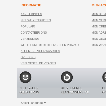
INFORMATIE
MIJN A
AANBIEDINGEN
MIJN BES
NIEUWE PRODUCTEN
MIJN GE
POPULAIR
MIJN CRE
CONTACTEER ONS
MIJN ADR
VERZENDING
MIJN GEG
WETTELIJKE MEDEDELINGEN EN PRIVACY
MIJN WA
ALGEMENE VOORWAARDEN
OVER ONS
VEELGESTELDE VRAGEN
NIET GOED?
UITSTEKENDE
BE
GELD TERUG
KLANTENSERVICE
O
Select Language
▼