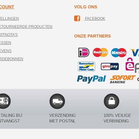
CCOUNT
VOLG ONS
TELLINGEN
FACEBOOK
RETOURNEERDE PRODUCTEN
DITNOTA'S
ONZE PARTNERS
ESSEN
EVENS
ARDEBONNEN
TALING BIJ
VERZENDING
100% VEILIGE
NTVANGST
MET POSTNL
VERBINDING