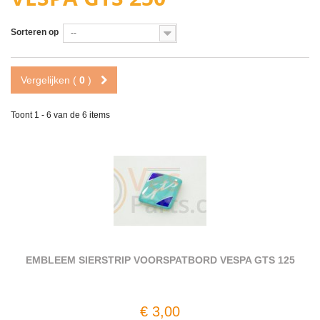
Vespa GTS 250
Sorteren op
--
Vergelijken (
0
)
Toont 1 - 6 van de 6 items
EMBLEEM SIERSTRIP VOORSPATBORD VESPA GTS 125
€ 3,00