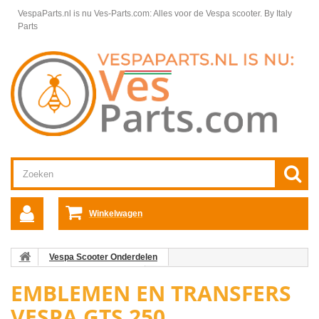
VespaParts.nl is nu Ves-Parts.com: Alles voor de Vespa scooter.
By Italy
Parts
Winkelwagen
Vespa Scooter Onderdelen
Vespa GTS/GTV onderdelen
EMBLEMEN EN TRANSFERS
Emblemen en transfers Vespa GTS/GTV/GT
VESPA GTS 250
Emblemen en transfers Vespa GTS
Emblemen en transfers