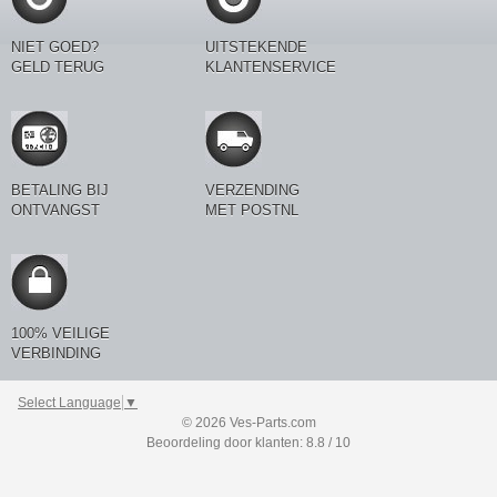
NIET GOED?
UITSTEKENDE
GELD TERUG
KLANTENSERVICE
BETALING BIJ
VERZENDING
ONTVANGST
MET POSTNL
100% VEILIGE
VERBINDING
Select Language
▼
© 2026 Ves-Parts.com
Beoordeling door klanten: 8.8 / 10