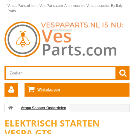
VespaParts.nl is nu Ves-Parts.com: Alles voor de Vespa scooter.
By Italy
Parts
Winkelwagen
Vespa Scooter Onderdelen
Vespa GTS/GTV onderdelen
Motordelen Vespa GTS/GTV/GT
ELEKTRISCH STARTEN
Elektrisch Starten Vespa GTS
VESPA GTS