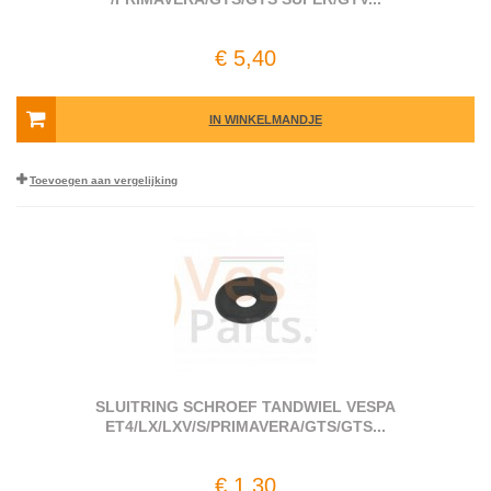
€ 5,40
IN WINKELMANDJE
Toevoegen aan vergelijking
SLUITRING SCHROEF TANDWIEL VESPA
ET4/LX/LXV/S/PRIMAVERA/GTS/GTS...
€ 1,30