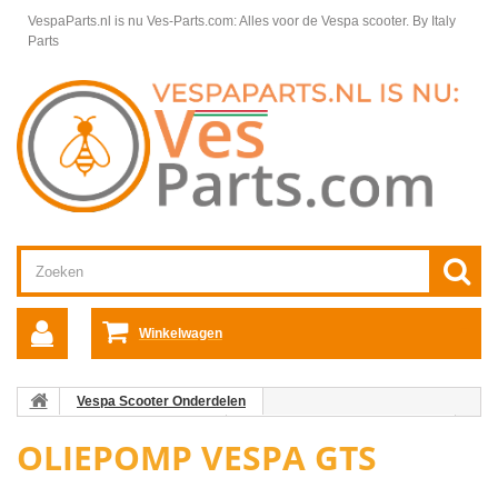
VespaParts.nl is nu Ves-Parts.com: Alles voor de Vespa scooter.
By Italy
Parts
Winkelwagen
Vespa Scooter Onderdelen
Vespa GTS/GTV onderdelen
Motordelen Vespa GTS/GTV/GT
OLIEPOMP VESPA GTS
Oliepomp Vespa GTS