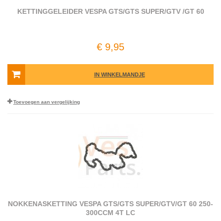
KETTINGGELEIDER VESPA GTS/GTS SUPER/GTV /GT 60
€ 9,95
IN WINKELMANDJE
Toevoegen aan vergelijking
NOKKENASKETTING VESPA GTS/​GTS SUPER/​GTV/​GT 60 250-
300CCM 4T LC