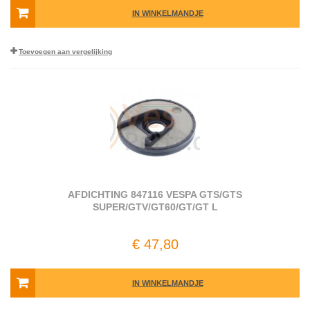
IN WINKELMANDJE
Toevoegen aan vergelijking
AFDICHTING 847116 VESPA GTS/GTS
SUPER/GTV/GT60/GT/GT L
€ 47,80
IN WINKELMANDJE