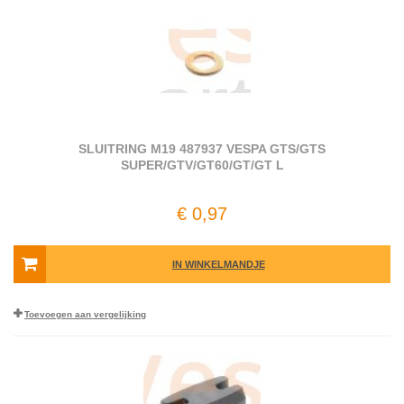
SLUITRING M19 487937 VESPA GTS/GTS
SUPER/GTV/GT60/GT/GT L
€ 0,97
IN WINKELMANDJE
Toevoegen aan vergelijking