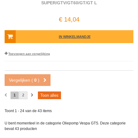
SUPER/GTV/GT60/GT/GT L
€ 14,04
IN WINKELMANDJE
Toevoegen aan vergelijking
Vergelijken (
0
)
1
2
Toon alles
Toont 1 - 24 van de 43 items
U bent momenteel in de categorie Oliepomp Vespa GTS. Deze categorie
bevat
43 producten