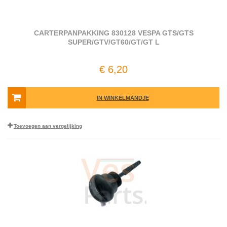
CARTERPANPAKKING 830128 VESPA GTS/GTS
SUPER/GTV/GT60/GT/GT L
€ 6,20
IN WINKELMANDJE
Toevoegen aan vergelijking