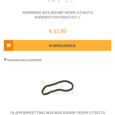
KEERRING M19 82538R VESPA GTS/GTS
SUPER/GTV/GT60/GT/GT L
€ 12,95
IN WINKELMANDJE
Toevoegen aan vergelijking
OLIEPOMPKETTING M19-M28 82649R VESPA GTS/GTS