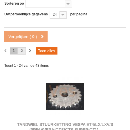
Sorteren op
--
Uw persoonlijke gegevens
per pagina
24
Vergelijken (
0
)
1
2
Toon alles
Toont 1 - 24 van de 43 items
TANDWIEL STUURKETTING VESPA ET4/LX/LXV/S
/PRIMAVERA/GTS/GTS SUPER/GTV...