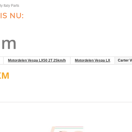
y Italy Parts
Motordelen Vespa LX50 2T 25km/h
Motordelen Vespa LX
Carter 
5KM