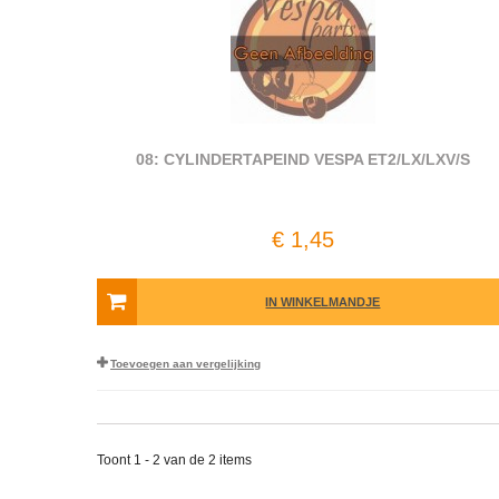
08: CYLINDERTAPEIND VESPA ET2/LX/LXV/S
€ 1,45
IN WINKELMANDJE
Toevoegen aan vergelijking
Toont 1 - 2 van de 2 items