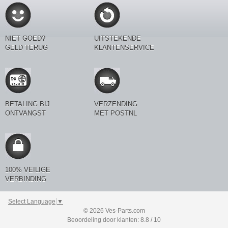
NIET GOED?
UITSTEKENDE
GELD TERUG
KLANTENSERVICE
BETALING BIJ
VERZENDING
ONTVANGST
MET POSTNL
100% VEILIGE
VERBINDING
Select Language
▼
© 2026 Ves-Parts.com
Beoordeling door klanten: 8.8 / 10