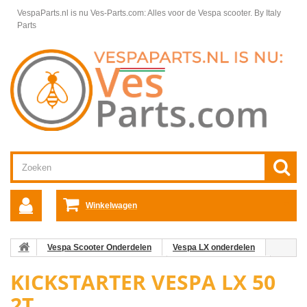
VespaParts.nl is nu Ves-Parts.com: Alles voor de Vespa scooter.
By Italy
Parts
Winkelwagen
Vespa Scooter Onderdelen
Vespa LX onderdelen
Motordelen Vespa LX50 2T 50km/h
Motordelen Vespa LX
KICKSTARTER VESPA LX 50
Kickstarter Vespa LX 50 2T
2T