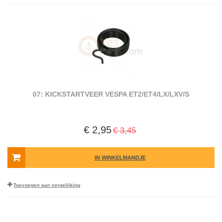
07: KICKSTARTVEER VESPA ET2/ET4/LX/LXV/S
€ 2,95
€ 3,45
IN WINKELMANDJE
Toevoegen aan vergelijking