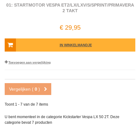
01: STARTMOTOR VESPA ET2/LX/LXV/S/SPRINT/PRIMAVERA
2 TAKT
€ 29,95
IN WINKELMANDJE
Toevoegen aan vergelijking
Vergelijken (
0
)
Toont 1 - 7 van de 7 items
U bent momenteel in de categorie Kickstarter Vespa LX 50 2T. Deze
categorie bevat
7 producten