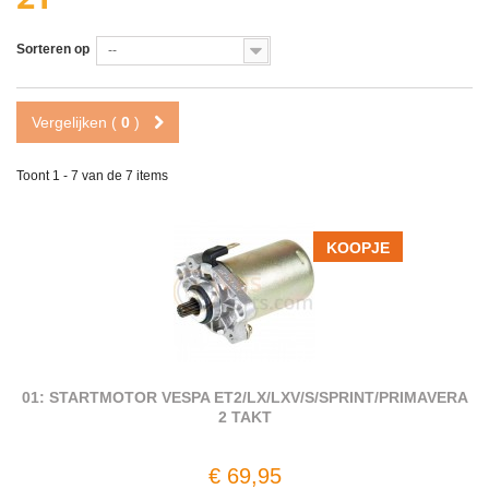
Sorteren op
--
Vergelijken (
0
)
Toont 1 - 7 van de 7 items
KOOPJE
01: STARTMOTOR VESPA ET2/LX/LXV/S/SPRINT/PRIMAVERA
2 TAKT
€ 69,95