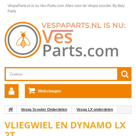
VespaParts.nl is nu Ves-Parts.com: Alles voor de Vespa scooter.
By Italy
Parts
Winkelwagen
Vespa Scooter Onderdelen
Vespa LX onderdelen
Motordelen Vespa LX50 2T 50km/h
Motordelen Vespa LX
VLIEGWIEL EN DYNAMO LX
Vliegwiel en Dynamo LX 2T
2T